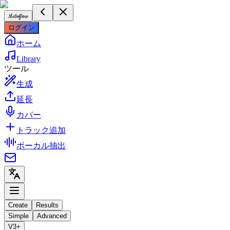
Meloflow
ログイン
ホーム
Library
ツール
生成
延長
カバー
トラック追加
ボーカル抽出
Create
Results
Simple
Advanced
V3+