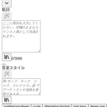
歌詞
0
/
5000
音楽スタイル
synthesizer-driven
j-core
alternative hip-hop
trap bass
dream pop