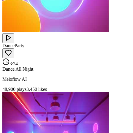
Dance
Party
3:24
Dance All Night
Meloflow AI
48,900
plays
3,450
likes