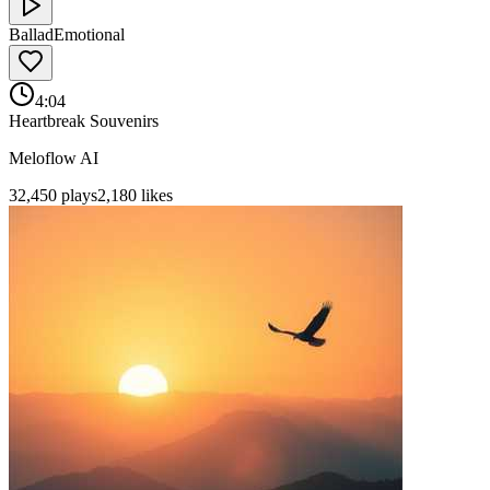
Ballad
Emotional
4:04
Heartbreak Souvenirs
Meloflow AI
32,450
plays
2,180
likes