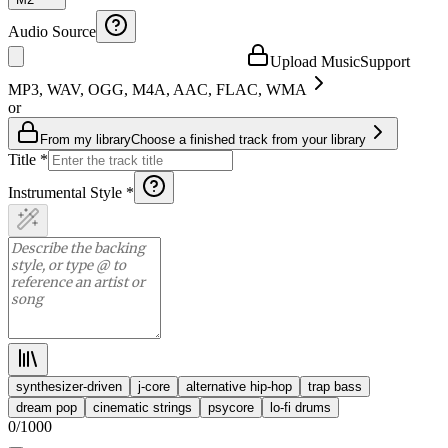
Audio Source
Upload Music
Support
MP3, WAV, OGG, M4A, AAC, FLAC, WMA
or
From my library
Choose a finished track from your library
Title *
Instrumental Style *
synthesizer-driven
j-core
alternative hip-hop
trap bass
dream pop
cinematic strings
psycore
lo-fi drums
0
/
1000