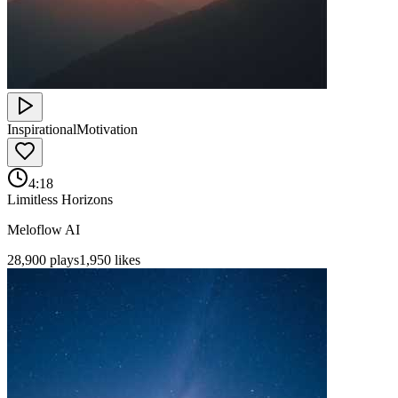
Inspirational
Motivation
4:18
Limitless Horizons
Meloflow AI
28,900
plays
1,950
likes