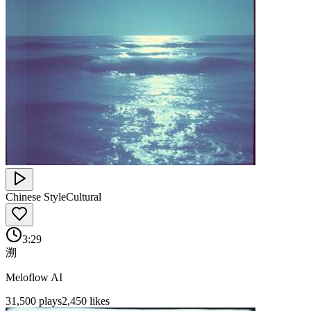
Chinese Style
Cultural
3:29
溯
Meloflow AI
31,500
plays
2,450
likes