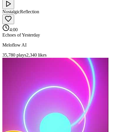
Nostalgic
Reflection
4:00
Echoes of Yesterday
Meloflow AI
35,780
plays
2,340
likes