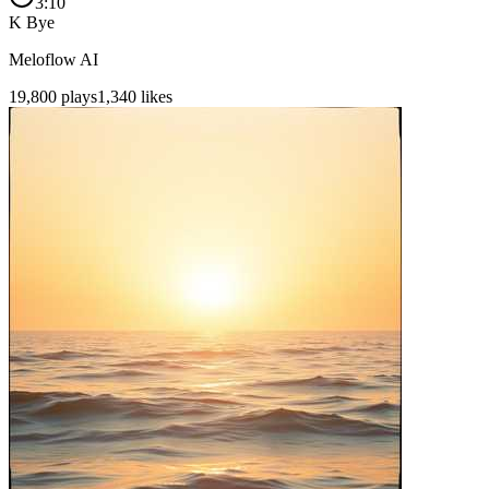
3:10
K Bye
Meloflow AI
19,800
plays
1,340
likes