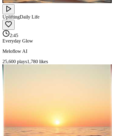
Uplifting
Daily Life
2:45
Everyday Glow
Meloflow AI
25,600
plays
1,780
likes