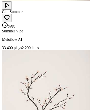
Chill
Summer
2:53
Summer Vibe
Meloflow AI
33,400
plays
2,290
likes