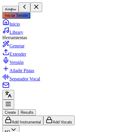
Meloflow
Iniciar Sesión
Inicio
Library
Herramientas
Generar
Extender
Versión
Añadir Pistas
Separador Vocal
Create
Results
Add Instrumental
Add Vocals
M2