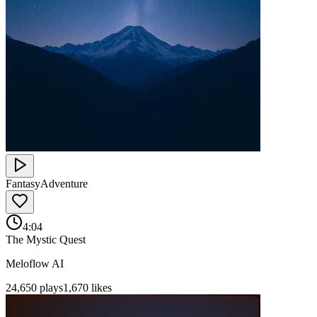
Fantasy
Adventure
4:04
The Mystic Quest
Meloflow AI
24,650
plays
1,670
likes