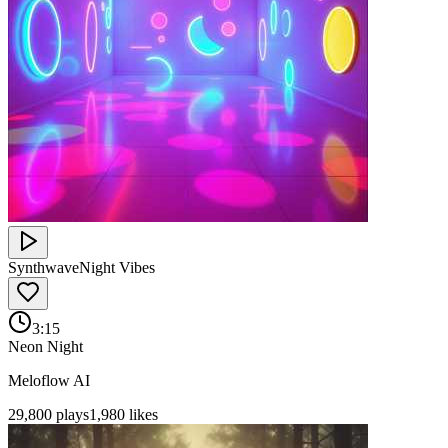
Synthwave
Night Vibes
3:15
Neon Night
Meloflow AI
29,800
plays
1,980
likes