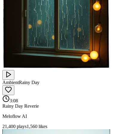
Ambient
Rainy Day
3:08
Rainy Day Reverie
Meloflow AI
21,400
plays
1,560
likes