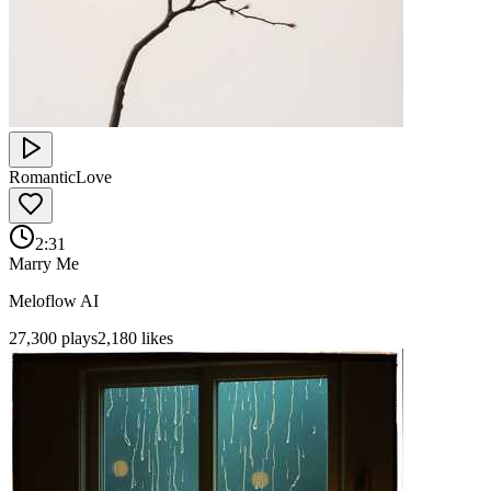
Romantic
Love
2:31
Marry Me
Meloflow AI
27,300
plays
2,180
likes