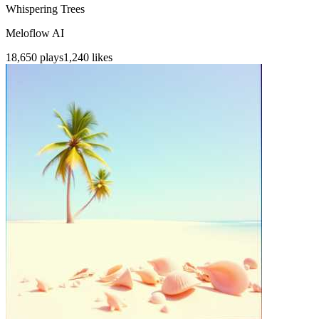
Whispering Trees
Meloflow AI
18,650
plays
1,240
likes