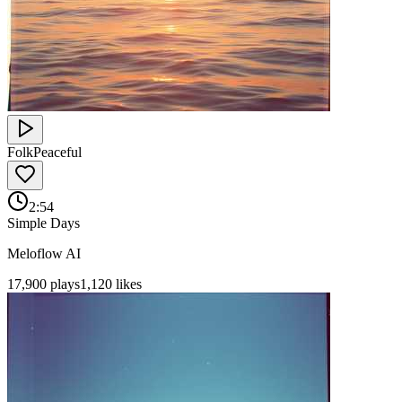
Folk
Peaceful
2:54
Simple Days
Meloflow AI
17,900
plays
1,120
likes